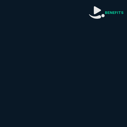
BENEFITS
Erhalte de
Fü